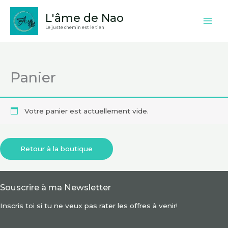
Aller
L'âme de Nao
au
Le juste chemin est le tien
contenu
Panier
Votre panier est actuellement vide.
Retour à la boutique
Souscrire à ma Newsletter
Inscris toi si tu ne veux pas rater les offres à venir!